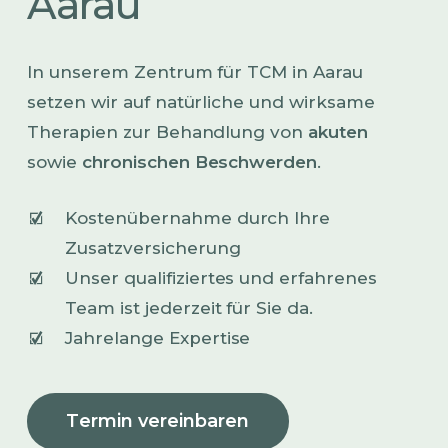
Aarau
In unserem Zentrum für TCM in Aarau
setzen wir auf natürliche und wirksame
Therapien zur Behandlung von
akuten
sowie
chronischen Beschwerden
.
Kostenübernahme durch Ihre
Zusatzversicherung
Unser qualifiziertes und erfahrenes
Team ist jederzeit für Sie da.
Jahrelange Expertise
T
e
r
m
i
n
v
e
r
e
i
n
b
a
r
e
n